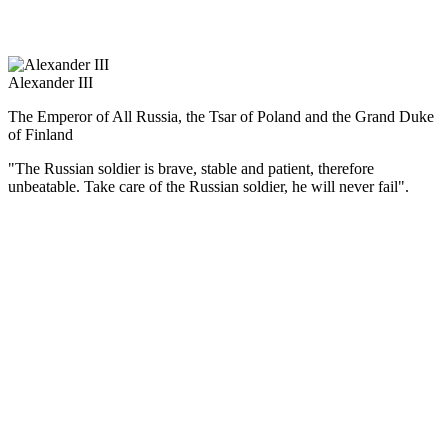
российской конституции. Великие реформы остались
незавершёнными.
Alexander III
The Emperor of All Russia, the Tsar of Poland and the Grand Duke
of Finland
"The Russian soldier is brave, stable and patient, therefore
unbeatable. Take care of the Russian soldier, he will never fail".
(Русский) Александр III отменил проект конституционной
реформы, его манифест от 11 мая 1881 г. выразил программу
внутренней и внешней политики: поддержание в стране
порядка и духа церковного благочестия, укрепление власти,
защита национальных интересов.
Правительственная политика способствовала дальнейшему
развитию торговли, промышленности, ликвидации дефицита
бюджета, что позволило перейти к золотому обращению и
создало предпосылки для мощного экономического подъёма
во второй половине 90-х гг. XIX в.