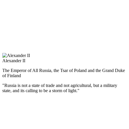
Napoleon, in recognition of the military successes of the ataman
gave him a precious snuff-box. From the French Order of the
Legion of Honor, Matvey Platov refused, saying: “I did not serve
Napoleon and I can not serve him.”
Alexander II
The Emperor of All Russia, the Tsar of Poland and the Grand Duke
of Finland
"Russia is not a state of trade and not agricultural, but a military
state, and its calling to be a storm of light."
(Русский) Александр II – один из самых выдающихся русских
монархов. Александр Николаевич был прозван в народе
Александром Освободителем.
Его первым важным решением стало заключение Парижского