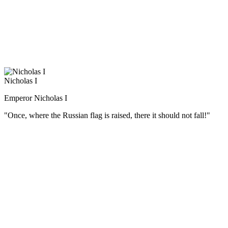
Суворов считал, что солдата надо не только обучать,
но и воспитывать в патриотическом духе. Выросший среди
громких российских побед, Александр Васильевич имел все
основания гордиться своей родиной. «Природа произвела
Россию только одну, она соперниц не имеет», — говорил он.
Nicholas I
Emperor Nicholas I
"Once, where the Russian flag is raised, there it should not fall!"
(Русский) Датой присяги перед войсками на Сенатской
площади было назначено 26 декабря (14 декабря по ст. ст.).
Именно эта дата стала определяющей в выступлении
участников различных тайных обществ, вошедшем в историю
как восстание декабристов.
План революционеров не был реализован, армия не
поддержала восставших, и выступление было подавлено.
После суда пять предводителей восстания были казнены, а