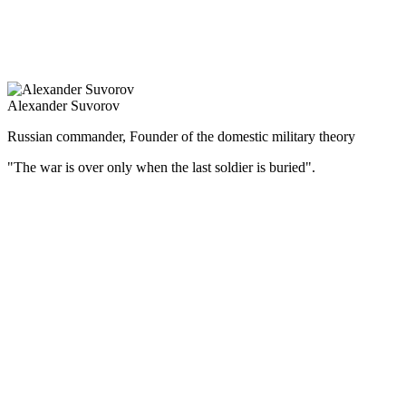
Тринадцатилетнее царствование Александра III прошло
мирно, без крупных военных столкновений, за что его
называли царём-миротворцем.
Alexander Suvorov
Russian commander, Founder of the domestic military theory
"The war is over only when the last soldier is buried".
(Русский) Великий русский полководец, генералиссимус –
участвовал в 7 крупных войнах, выиграл 60 сражений и ни
одного не проиграл.
Суворов — не только самый знаменитый военачальник
в российской военной истории, но и один из самых известных
полководцев в мире. Замечательный стратег, превосходный
тактик, Суворов А.В. был одновременно и мудрым военным
наставником. За свою многолетнюю военную деятельность
он воспитал первоклассные кадры высших офицеров русской
армии.