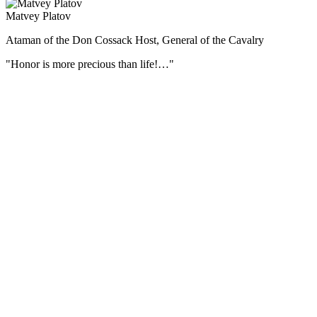
Matvey Platov
Ataman of the Don Cossack Host, General of the Cavalry
"Honor is more precious than life!…"
During the Patriotic War of 1812 Matvei Platov commanded all the
Cossack regiments on the border, and then covered the retreat of the
army.
For his merits by the personal Highest ordinance of October 29
(November 10), 1812, the ataman of the Donskoi army, the general
from the cavalry, Matvei Ivanovich Platov, was erected, with
descending posterity, to the county dignity of the Russian Empire.
During the campaign of 1812, the Cossacks under the command of
Matvei Platov took about 70 thousand prisoners, seized 548 guns
and 30 banners, and also repulsed a huge number of valuables stolen
from Moscow.
Interesting facts