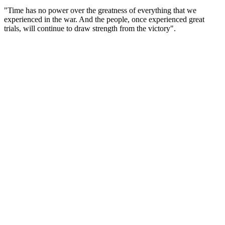
"Time has no power over the greatness of everything that we
experienced in the war. And the people, once experienced great
trials, will continue to draw strength from the victory".
(Русский) Советский военачальник, четырежды Герой
Советского Союза, великий полководец. Г.К. Жуков остался в
истории как один из главных творцов Победы в Великой
Отечественной войне.
В годы войны он стал вторым после И.В. Сталина человеком
в советской военной иерархии. Был бессменным членом
Ставки ВГК, а с августа 1942 г. — единственным
заместителем Верховного Главнокомандующего и 1-м
заместителем наркома обороны. Неоднократно выезжал
в войска как представитель Ставки, командовал разными
фронтами, причем нередко в критической ситуации, стоял
у истоков многих крупнейших стратегических операций.
Важнейшими этапами полководческой биографии Жукова
стали Ельня под Смоленском, оборона Ленинграда и Москвы,
контрнаступление под Москвой, Сталинградская и Курская
битвы, битва за Днепр, Корсунь-Шевченковская, Белорусская,