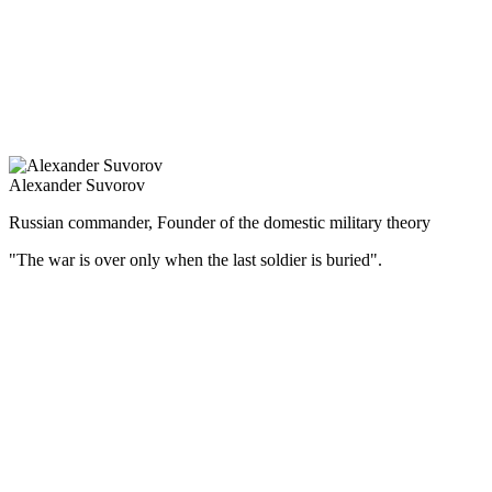
бюджета, что позволило перейти к золотому обращению и
создало предпосылки для мощного экономического подъёма
во второй половине 90-х гг. XIX в.
Тринадцатилетнее царствование Александра III прошло
мирно, без крупных военных столкновений, за что его
называли царём-миротворцем.
Alexander Suvorov
Russian commander, Founder of the domestic military theory
"The war is over only when the last soldier is buried".
(Русский) Великий русский полководец, генералиссимус –
участвовал в 7 крупных войнах, выиграл 60 сражений и ни
одного не проиграл.
Суворов — не только самый знаменитый военачальник
в российской военной истории, но и один из самых известных
полководцев в мире. Замечательный стратег, превосходный
тактик, Суворов А.В. был одновременно и мудрым военным