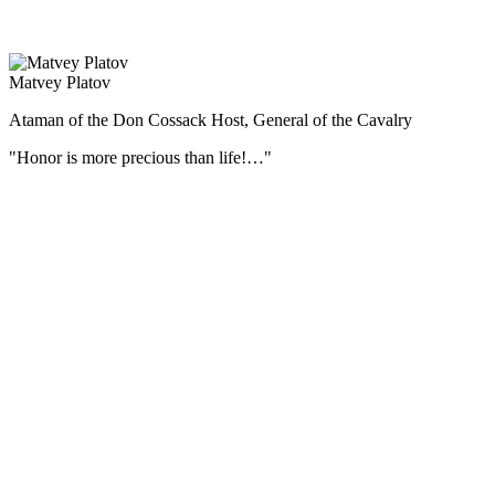
Висло-Одерская и Берлинская операции.
Matvey Platov
Ataman of the Don Cossack Host, General of the Cavalry
"Honor is more precious than life!…"
During the Patriotic War of 1812 Matvei Platov commanded all the
Cossack regiments on the border, and then covered the retreat of the
army.
For his merits by the personal Highest ordinance of October 29
(November 10), 1812, the ataman of the Donskoi army, the general
from the cavalry, Matvei Ivanovich Platov, was erected, with
descending posterity, to the county dignity of the Russian Empire.
During the campaign of 1812, the Cossacks under the command of
Matvei Platov took about 70 thousand prisoners, seized 548 guns
and 30 banners, and also repulsed a huge number of valuables stolen