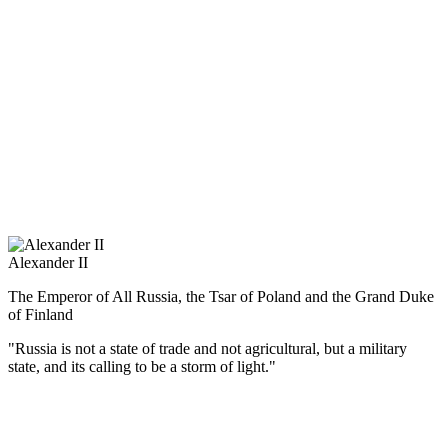
Matvey I. Platov became the first Russian to be awarded the title of
Honorary Doctor of Oxford University.
Napoleon, in recognition of the military successes of the ataman
gave him a precious snuff-box. From the French Order of the
Legion of Honor, Matvey Platov refused, saying: “I did not serve
Napoleon and I can not serve him.”
Alexander II
The Emperor of All Russia, the Tsar of Poland and the Grand Duke
of Finland
"Russia is not a state of trade and not agricultural, but a military
state, and its calling to be a storm of light."
(Русский) Александр II – один из самых выдающихся русских