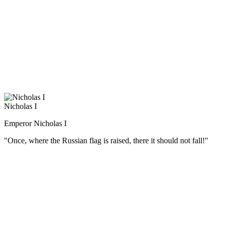
наставником. За свою многолетнюю военную деятельность
он воспитал первоклассные кадры высших офицеров русской
армии.
Суворов считал, что солдата надо не только обучать,
но и воспитывать в патриотическом духе. Выросший среди
громких российских побед, Александр Васильевич имел все
основания гордиться своей родиной. «Природа произвела
Россию только одну, она соперниц не имеет», — говорил он.
Nicholas I
Emperor Nicholas I
"Once, where the Russian flag is raised, there it should not fall!"
(Русский) Датой присяги перед войсками на Сенатской
площади было назначено 26 декабря (14 декабря по ст. ст.).
Именно эта дата стала определяющей в выступлении
участников различных тайных обществ, вошедшем в историю
как восстание декабристов.