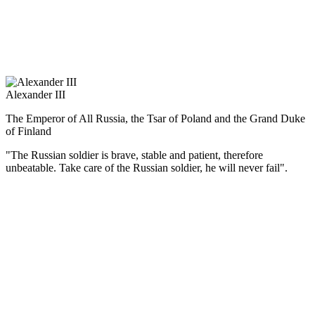
Император был убит народовольцами в Петербурге 13 марта
1881 г., в день, когда решился дать ход проекту первой
российской конституции. Великие реформы остались
незавершёнными.
Alexander III
The Emperor of All Russia, the Tsar of Poland and the Grand Duke
of Finland
"The Russian soldier is brave, stable and patient, therefore
unbeatable. Take care of the Russian soldier, he will never fail".
(Русский) Александр III отменил проект конституционной
реформы, его манифест от 11 мая 1881 г. выразил программу
внутренней и внешней политики: поддержание в стране
порядка и духа церковного благочестия, укрепление власти,
защита национальных интересов.
Правительственная политика способствовала дальнейшему
развитию торговли, промышленности, ликвидации дефицита