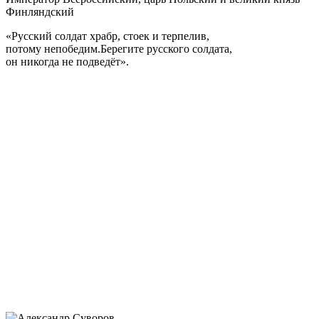
Финляндский
«Русский солдат храбр, стоек и терпелив,
потому непобедим.Берегите русского солдата,
он никогда не подведёт».
Александр III отменил проект конституционной реформы, его
манифест от 11 мая 1881 г. выразил программу внутренней и
внешней политики: поддержание в стране порядка и духа
церковного благочестия, укрепление власти, защита
национальных интересов.
Правительственная политика способствовала дальнейшему
развитию торговли, промышленности, ликвидации дефицита
бюджета, что позволило перейти к золотому обращению и
создало предпосылки для мощного экономического подъёма
во второй половине 90-х гг. XIX в.
Тринадцатилетнее царствование Александра III прошло
мирно, без крупных военных столкновений, за что его
называли царём-миротворцем.