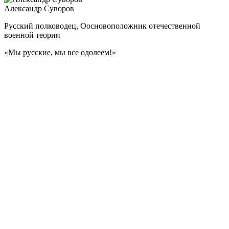
Александр Суворов
Русский полководец, Оосновоположник отечественной
военной теории
«Мы русские, мы все одолеем!
»
Великий русский полководец, генералиссимус — участвовал
в 7 крупных войнах, выиграл 60 сражений и ни одного не
проиграл.
Суворов — не только самый знаменитый военачальник
в российской военной истории, но и один из самых известных
полководцев в мире. Замечательный стратег, превосходный
тактик, Суворов А.В. был одновременно и мудрым военным
наставником. За свою многолетнюю военную деятельность
он воспитал первоклассные кадры высших офицеров русской
армии.
Суворов считал, что солдата надо не только обучать,
но и воспитывать в патриотическом духе. Выросший среди
громких российских побед, Александр Васильевич имел все