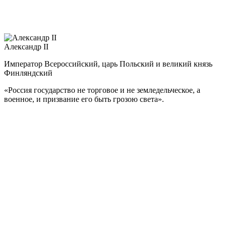
ордена Почётного легиона Матвей Платов отказался,
сказав: «Я Наполеону не служил и служить не могу».
Александр II
Император Всероссийский, царь Польский и великий князь
Финляндский
«Россия государство не торговое и не земледельческое, а
военное, и призвание его быть грозою света».
Александр II – один из самых выдающихся русских монархов.
Александр Николаевич был прозван в народе Александром
Освободителем.
Его первым важным решением стало заключение Парижского
мира (30 марта 1856 г.), который положил конец Крымской
войне. По случаю коронации (12 сентября 1856 г.) Александр
II объявил амнистию декабристам.
3 марта 1861 г. издал манифест об освобождении крестьян от
крепостной зависимости. В годы правления Александра II