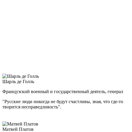
Ставки ВГК, а с августа 1942 г. — единственным
заместителем Верховного Главнокомандующего и 1-м
заместителем наркома обороны. Неоднократно выезжал
в войска как представитель Ставки, командовал разными
фронтами, причем нередко в критической ситуации, стоял
у истоков многих крупнейших стратегических операций.
Важнейшими этапами полководческой биографии Жукова
стали Ельня под Смоленском, оборона Ленинграда и Москвы,
контрнаступление под Москвой, Сталинградская и Курская
битвы, битва за Днепр, Корсунь-Шевченковская, Белорусская,
Висло-Одерская и Берлинская операции.
Шарль де Голль
Французский военный и государственный деятель, генерал
"Русские люди никогда не будут счастливы, зная, что где-то
творится несправедливость".
Матвей Платов