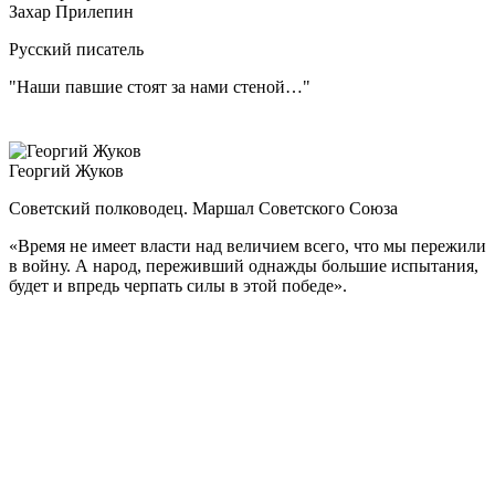
Захар Прилепин
Русский писатель
"Наши павшие стоят за нами стеной…"
Георгий Жуков
Советский полководец. Маршал Советского Союза
«Время не имеет власти над величием всего, что мы пережили
в войну.
А народ, переживший однажды большие испытания,
будет и впредь черпать силы в этой победе».
Советский военачальник, четырежды Герой Советского
Союза, великий полководец. Г.К. Жуков остался в истории как
один из главных творцов Победы в Великой Отечественной
войне.
В годы войны он стал вторым после И.В. Сталина человеком
в советской военной иерархии. Был бессменным членом