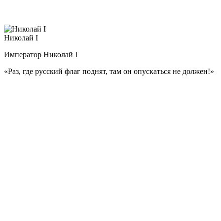
основания гордиться своей родиной. «Природа произвела
Россию только одну, она соперниц не имеет», — говорил он.
Николай I
Император Николай I
«Раз, где русский флаг поднят,
там он опускаться не должен!»
Датой присяги перед войсками на Сенатской площади было
назначено 26 декабря (14 декабря по ст. ст.). Именно эта дата
стала определяющей в выступлении участников различных
тайных обществ, вошедшем в историю как восстание
декабристов.
План революционеров не был реализован, армия не
поддержала восставших, и выступление было подавлено.
После суда пять предводителей восстания были казнены, а
большое количество участников и сочувствующих
отправились в ссылку. Царствование Николая I началось
очень драматично, но других казней за время его правления
не было.