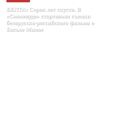
БЕЛТА: Сорок лет спустя. В
«Смолевуде» стартовали съемки
белорусско-российского фильма о
Батьке Минае
Все новости