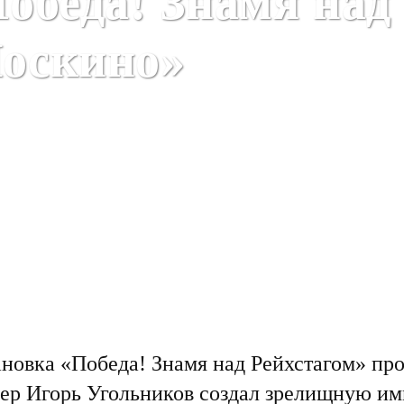
обеда! Знамя над
оскино»
новка «Победа! Знамя над Рейхстагом» про
ер Игорь Угольников создал зрелищную и