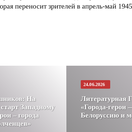
орая переносит зрителей в апрель-май 194
24.06.2026
шников: На
Литературная Г
 старт Западному
«Города-герои 
рои – города
Белоруссию и м
олченцев»