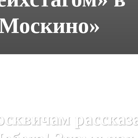
«Москино»
осквичам рассказ