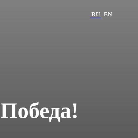
RU
EN
«Победа!