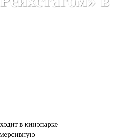
 Рейхстагом» в
ходит в кинопарке
ммерсивную