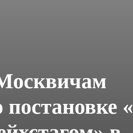
 Москвичам
о постановке 
ейхстагом» в