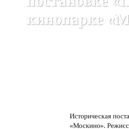
постановке «П
кинопарке «М
Все новости
Историческая поста
«Москино». Режисс