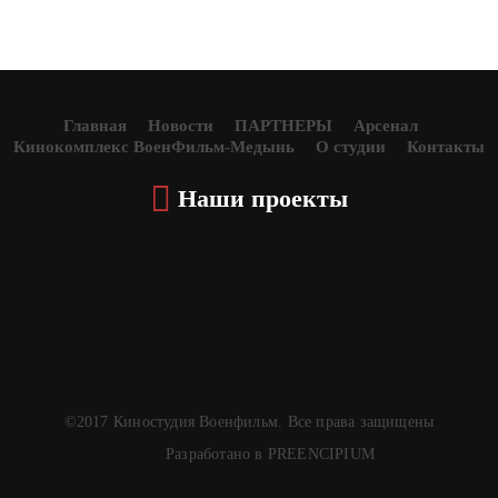
Главная
Новости
ПАРТНЕРЫ
Арсенал
Кинокомплекс ВоенФильм-Медынь
О студии
Контакты
Наши проекты
©2017 Киностудия Военфильм. Все права защищены
Разработано в PREENCIPIUM