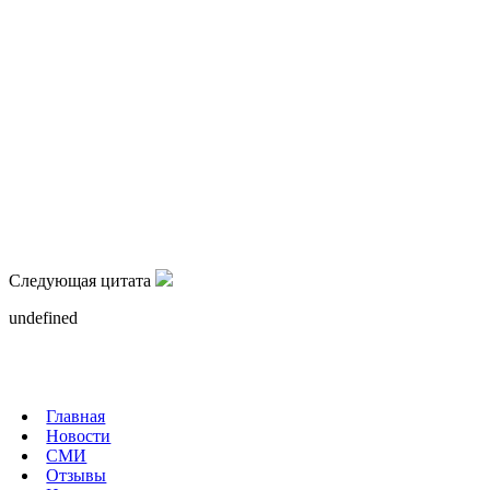
активный участник подавления восстания в Венгрии.
Кульминацией царствования Николая I стала Крымская война.
Именно она явилась крахом политической карьеры
императора. Он не ожидал, что на помощь Турции придут
Великобритания и Франция. Вызывала опасение и политика
Австрии, недружелюбие которой вынуждало Российскую
империю держать на западных границах целую армию.
В результате Россия потеряла влияние в Черном море,
лишилась возможности строить и использовать на побережье
военные крепости.
Следующая цитата
undefined
Главная
Новости
СМИ
Отзывы