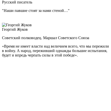
Русский писатель
"Наши павшие стоят за нами стеной…"
Георгий Жуков
Советский полководец. Маршал Советского Союза
«Время не имеет власти над величием всего, что мы пережили
в войну.
А народ, переживший однажды большие испытания,
будет и впредь черпать силы в этой победе».
Советский военачальник, четырежды Герой Советского
Союза, великий полководец. Г.К. Жуков остался в истории как
один из главных творцов Победы в Великой Отечественной
войне.
В годы войны он стал вторым после И.В. Сталина человеком
в советской военной иерархии. Был бессменным членом
Ставки ВГК, а с августа 1942 г. — единственным
заместителем Верховного Главнокомандующего и 1-м