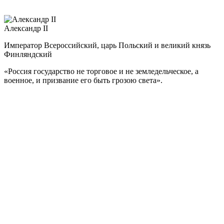
сказав: «Я Наполеону не служил и служить не могу».
Александр II
Император Всероссийский, царь Польский и великий князь
Финляндский
«Россия государство не торговое и не земледельческое, а
военное, и призвание его быть грозою света».
Александр II – один из самых выдающихся русских монархов.
Александр Николаевич был прозван в народе Александром
Освободителем.
Его первым важным решением стало заключение Парижского
мира (30 марта 1856 г.), который положил конец Крымской
войне. По случаю коронации (12 сентября 1856 г.) Александр
II объявил амнистию декабристам.
3 марта 1861 г. издал манифест об освобождении крестьян от
крепостной зависимости. В годы правления Александра II
осуществлялись ключевые государственные реформы.
Административная реформа вводила губернские и уездные