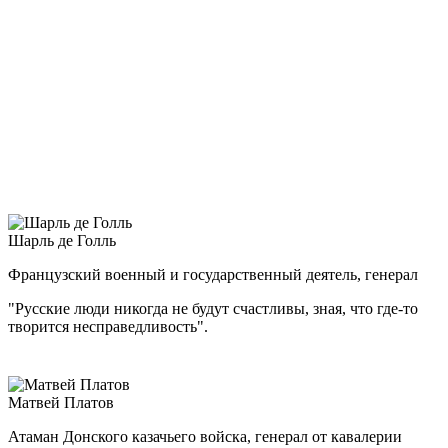
заместителем наркома обороны. Неоднократно выезжал
в войска как представитель Ставки, командовал разными
фронтами, причем нередко в критической ситуации, стоял
у истоков многих крупнейших стратегических операций.
Важнейшими этапами полководческой биографии Жукова
стали Ельня под Смоленском, оборона Ленинграда и Москвы,
контрнаступление под Москвой, Сталинградская и Курская
битвы, битва за Днепр, Корсунь-Шевченковская, Белорусская,
Висло-Одерская и Берлинская операции.
Шарль де Голль
Французский военный и государственный деятель, генерал
"Русские люди никогда не будут счастливы, зная, что где-то
творится несправедливость".
Матвей Платов
Атаман Донского казачьего войска, генерал от кавалерии