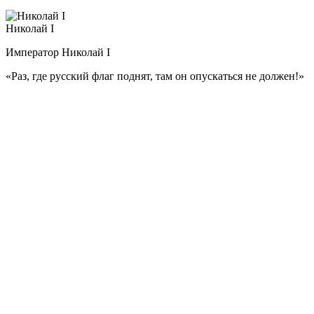
Николай I
Император Николай I
«Раз, где русский флаг поднят,
там он опускаться не должен!»
Датой присяги перед войсками на Сенатской площади было
назначено 26 декабря (14 декабря по ст. ст.). Именно эта дата
стала определяющей в выступлении участников различных
тайных обществ, вошедшем в историю как восстание
декабристов.
План революционеров не был реализован, армия не
поддержала восставших, и выступление было подавлено.
После суда пять предводителей восстания были казнены, а
большое количество участников и сочувствующих
отправились в ссылку. Царствование Николая I началось
очень драматично, но других казней за время его правления
не было.
История показала, что новый император был ярым