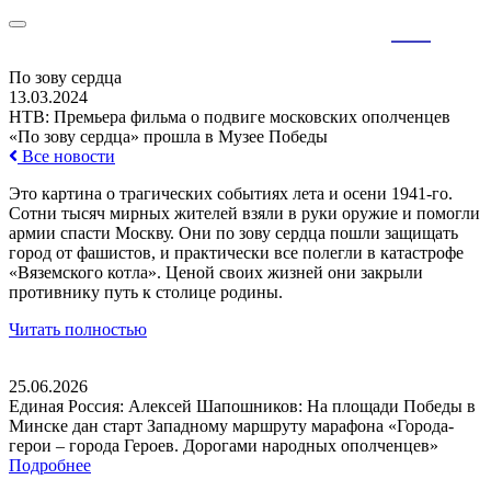
RU
EN
По зову сердца
13.03.2024
НТВ: Премьера фильма о подвиге московских ополченцев
«По зову сердца» прошла в Музее Победы
Все новости
Это картина о трагических событиях лета и осени 1941-го.
Сотни тысяч мирных жителей взяли в руки оружие и помогли
армии спасти Москву. Они по зову сердца пошли защищать
город от фашистов, и практически все полегли в катастрофе
«Вяземского котла». Ценой своих жизней они закрыли
противнику путь к столице родины.
Читать полностью
25.06.2026
Единая Россия: Алексей Шапошников: На площади Победы в
Минске дан старт Западному маршруту марафона «Города-
герои – города Героев. Дорогами народных ополченцев»
Подробнее