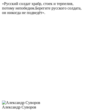
«Русский солдат храбр, стоек и терпелив,
потому непобедим.Берегите русского солдата,
он никогда не подведёт».
Александр III отменил проект конституционной реформы, его
манифест от 11 мая 1881 г. выразил программу внутренней и
внешней политики: поддержание в стране порядка и духа
церковного благочестия, укрепление власти, защита
национальных интересов.
Правительственная политика способствовала дальнейшему
развитию торговли, промышленности, ликвидации дефицита
бюджета, что позволило перейти к золотому обращению и
создало предпосылки для мощного экономического подъёма
во второй половине 90-х гг. XIX в.
Тринадцатилетнее царствование Александра III прошло
мирно, без крупных военных столкновений, за что его
называли царём-миротворцем.
Александр Суворов