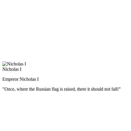
тактик, Суворов А.В. был одновременно и мудрым военным
наставником. За свою многолетнюю военную деятельность
он воспитал первоклассные кадры высших офицеров русской
армии.
Суворов считал, что солдата надо не только обучать,
но и воспитывать в патриотическом духе. Выросший среди
громких российских побед, Александр Васильевич имел все
основания гордиться своей родиной. «Природа произвела
Россию только одну, она соперниц не имеет», — говорил он.
Nicholas I
Emperor Nicholas I
"Once, where the Russian flag is raised, there it should not fall!"
(Русский) Датой присяги перед войсками на Сенатской
площади было назначено 26 декабря (14 декабря по ст. ст.).
Именно эта дата стала определяющей в выступлении
участников различных тайных обществ, вошедшем в историю