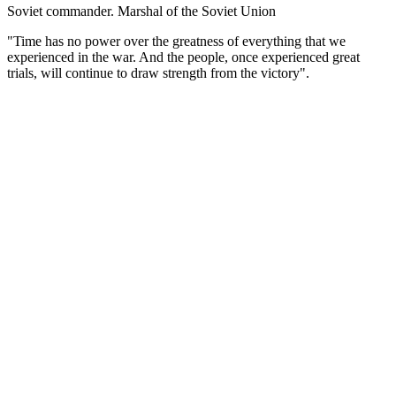
Soviet commander. Marshal of the Soviet Union
"Time has no power over the greatness of everything that we
experienced in the war. And the people, once experienced great
trials, will continue to draw strength from the victory".
(Русский) Советский военачальник, четырежды Герой
Советского Союза, великий полководец. Г.К. Жуков остался в
истории как один из главных творцов Победы в Великой
Отечественной войне.
В годы войны он стал вторым после И.В. Сталина человеком
в советской военной иерархии. Был бессменным членом
Ставки ВГК, а с августа 1942 г. — единственным
заместителем Верховного Главнокомандующего и 1-м
заместителем наркома обороны. Неоднократно выезжал
в войска как представитель Ставки, командовал разными
фронтами, причем нередко в критической ситуации, стоял
у истоков многих крупнейших стратегических операций.
Важнейшими этапами полководческой биографии Жукова
стали Ельня под Смоленском, оборона Ленинграда и Москвы,