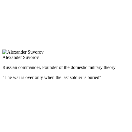
развитию торговли, промышленности, ликвидации дефицита
бюджета, что позволило перейти к золотому обращению и
создало предпосылки для мощного экономического подъёма
во второй половине 90-х гг. XIX в.
Тринадцатилетнее царствование Александра III прошло
мирно, без крупных военных столкновений, за что его
называли царём-миротворцем.
Alexander Suvorov
Russian commander, Founder of the domestic military theory
"The war is over only when the last soldier is buried".
(Русский) Великий русский полководец, генералиссимус –
участвовал в 7 крупных войнах, выиграл 60 сражений и ни
одного не проиграл.
Суворов — не только самый знаменитый военачальник
в российской военной истории, но и один из самых известных
полководцев в мире. Замечательный стратег, превосходный