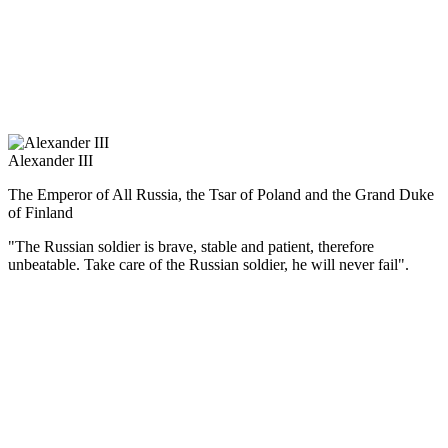
воевала с Турцией (1877—1878 гг.).
Император был убит народовольцами в Петербурге 13 марта
1881 г., в день, когда решился дать ход проекту первой
российской конституции. Великие реформы остались
незавершёнными.
Alexander III
The Emperor of All Russia, the Tsar of Poland and the Grand Duke
of Finland
"The Russian soldier is brave, stable and patient, therefore
unbeatable. Take care of the Russian soldier, he will never fail".
(Русский) Александр III отменил проект конституционной
реформы, его манифест от 11 мая 1881 г. выразил программу
внутренней и внешней политики: поддержание в стране
порядка и духа церковного благочестия, укрепление власти,
защита национальных интересов.
Правительственная политика способствовала дальнейшему