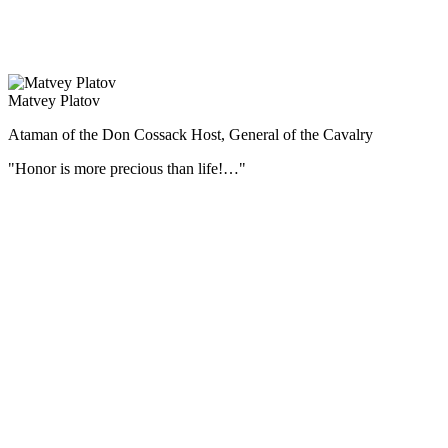
контрнаступление под Москвой, Сталинградская и Курская
битвы, битва за Днепр, Корсунь-Шевченковская, Белорусская,
Висло-Одерская и Берлинская операции.
Matvey Platov
Ataman of the Don Cossack Host, General of the Cavalry
"Honor is more precious than life!…"
During the Patriotic War of 1812 Matvei Platov commanded all the
Cossack regiments on the border, and then covered the retreat of the
army.
For his merits by the personal Highest ordinance of October 29
(November 10), 1812, the ataman of the Donskoi army, the general
from the cavalry, Matvei Ivanovich Platov, was erected, with
descending posterity, to the county dignity of the Russian Empire.
During the campaign of 1812, the Cossacks under the command of
Matvei Platov took about 70 thousand prisoners, seized 548 guns