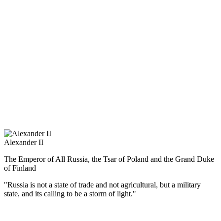
Matvey I. Platov became the first Russian to be awarded the title of
Honorary Doctor of Oxford University.
Napoleon, in recognition of the military successes of the ataman
gave him a precious snuff-box. From the French Order of the
Legion of Honor, Matvey Platov refused, saying: “I did not serve
Napoleon and I can not serve him.”
Alexander II
The Emperor of All Russia, the Tsar of Poland and the Grand Duke
of Finland
"Russia is not a state of trade and not agricultural, but a military
state, and its calling to be a storm of light."