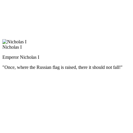
Суворов считал, что солдата надо не только обучать,
но и воспитывать в патриотическом духе. Выросший среди
громких российских побед, Александр Васильевич имел все
основания гордиться своей родиной. «Природа произвела
Россию только одну, она соперниц не имеет», — говорил он.
Nicholas I
Emperor Nicholas I
"Once, where the Russian flag is raised, there it should not fall!"
(Русский) Датой присяги перед войсками на Сенатской
площади было назначено 26 декабря (14 декабря по ст. ст.).
Именно эта дата стала определяющей в выступлении
участников различных тайных обществ, вошедшем в историю
как восстание декабристов.
План революционеров не был реализован, армия не
поддержала восставших, и выступление было подавлено.
После суда пять предводителей восстания были казнены, а