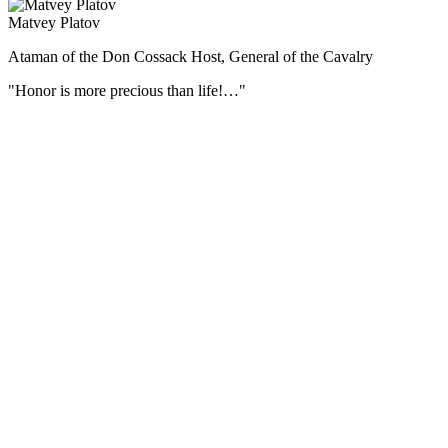
Matvey Platov
Ataman of the Don Cossack Host, General of the Cavalry
"Honor is more precious than life!…"
During the Patriotic War of 1812 Matvei Platov commanded all the
Cossack regiments on the border, and then covered the retreat of the
army.
For his merits by the personal Highest ordinance of October 29
(November 10), 1812, the ataman of the Donskoi army, the general
from the cavalry, Matvei Ivanovich Platov, was erected, with
descending posterity, to the county dignity of the Russian Empire.
During the campaign of 1812, the Cossacks under the command of
Matvei Platov took about 70 thousand prisoners, seized 548 guns
and 30 banners, and also repulsed a huge number of valuables stolen
from Moscow.
Interesting facts