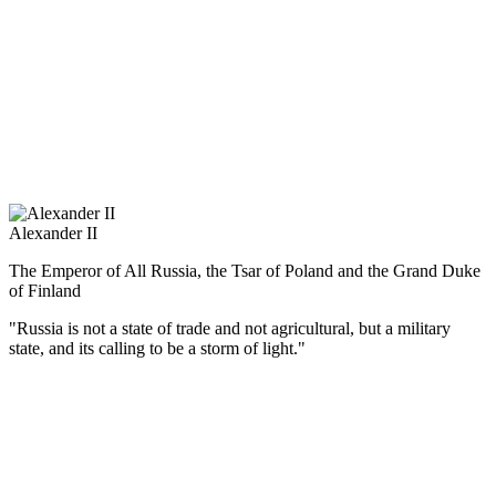
Napoleon, in recognition of the military successes of the ataman
gave him a precious snuff-box. From the French Order of the
Legion of Honor, Matvey Platov refused, saying: “I did not serve
Napoleon and I can not serve him.”
Alexander II
The Emperor of All Russia, the Tsar of Poland and the Grand Duke
of Finland
"Russia is not a state of trade and not agricultural, but a military
state, and its calling to be a storm of light."
(Русский) Александр II – один из самых выдающихся русских
монархов. Александр Николаевич был прозван в народе
Александром Освободителем.
Его первым важным решением стало заключение Парижского