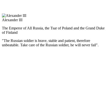
российской конституции. Великие реформы остались
незавершёнными.
Alexander III
The Emperor of All Russia, the Tsar of Poland and the Grand Duke
of Finland
"The Russian soldier is brave, stable and patient, therefore
unbeatable. Take care of the Russian soldier, he will never fail".
(Русский) Александр III отменил проект конституционной
реформы, его манифест от 11 мая 1881 г. выразил программу
внутренней и внешней политики: поддержание в стране
порядка и духа церковного благочестия, укрепление власти,
защита национальных интересов.
Правительственная политика способствовала дальнейшему
развитию торговли, промышленности, ликвидации дефицита
бюджета, что позволило перейти к золотому обращению и
создало предпосылки для мощного экономического подъёма
во второй половине 90-х гг. XIX в.