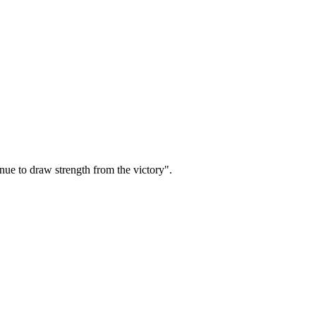
nue to draw strength from the victory".
ак один из главных творцов Победы в Великой Отечественной
К, а с августа 1942 г. — единственным заместителем
авки, командовал разными фронтами, причем нередко
ступление под Москвой, Сталинградская и Курская битвы,