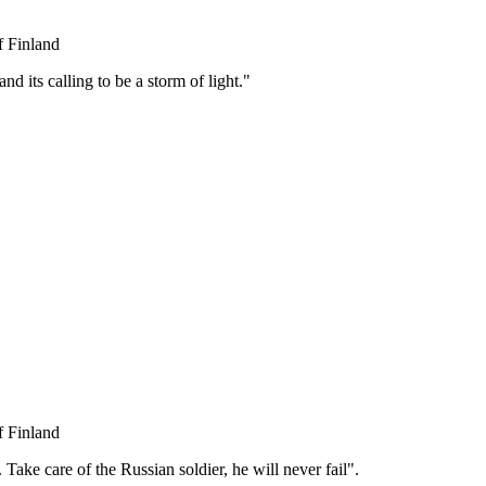
f Finland
and its calling to be a storm of light."
монархов. Александр Николаевич был прозван в народе Алексан
 (30 марта 1856 г.), который положил конец Крымской войне. П
крепостной зависимости. В годы правления Александра II осуще
кие учреждения. Судебная — публичность и гласность суда, нез
енилась срочной службой. Реформа народного образования расш
н, Приамурье, Уссурийский край, Курильские острова (в обмен 
авянских народов, страна воевала с Турцией (1877—1878 гг.).
1 г., в день, когда решился дать ход проекту первой российск
f Finland
 Take care of the Russian soldier, he will never fail".