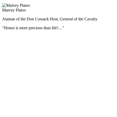
Matvey Platov
Ataman of the Don Cossack Host, General of the Cavalry
"Honor is more precious than life!…"
During the Patriotic War of 1812 Matvei Platov commanded all the Cos
For his merits by the personal Highest ordinance of October 29 (Nove
posterity, to the county dignity of the Russian Empire.
During the campaign of 1812, the Cossacks under the command of Matv
Moscow.
Interesting facts
In Zhukovsky’s poem “The Singer in the camp of Russian soldiers” one