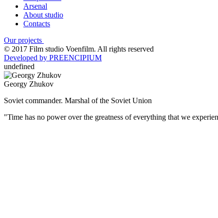
Arsenal
About studio
Contacts
Our projects
© 2017 Film studio Voenfilm. All rights reserved
Developed by PREENCIPIUM
undefined
Georgy Zhukov
Soviet commander. Marshal of the Soviet Union
"Time has no power over the greatness of everything that we experienc
(Русский) Советский военачальник, четырежды Герой Советско
войне.
В годы войны он стал вторым после И.В. Сталина человеком в
Верховного Главнокомандующего и 1-м заместителем наркома 
в критической ситуации, стоял у истоков многих крупнейших 
Важнейшими этапами полководческой биографии Жукова стали 
битва за Днепр, Корсунь-Шевченковская, Белорусская, Висло-О