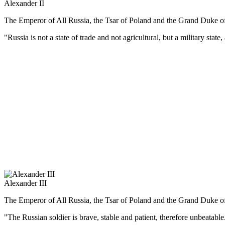
Alexander II
The Emperor of All Russia, the Tsar of Poland and the Grand Duke o
"Russia is not a state of trade and not agricultural, but a military state, 
(Русский) Александр II – один из самых выдающихся русских 
Его первым важным решением стало заключение Парижского мира
объявил амнистию декабристам.
3 марта 1861 г. издал манифест об освобождении крестьян от 
Административная реформа вводила губернские и уездные земс
преобразования военного ведомства рекрутская повинность см
При Александре к России были присоединены Кавказ, Туркеста
Балканах и помочь национально-освободительному движению сл
Император был убит народовольцами в Петербурге 13 марта 188
Alexander III
The Emperor of All Russia, the Tsar of Poland and the Grand Duke o
"The Russian soldier is brave, stable and patient, therefore unbeatable.