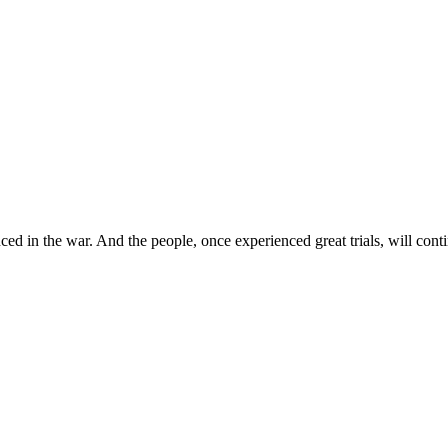
ed in the war. And the people, once experienced great trials, will conti
го Союза, великий полководец. Г.К. Жуков остался в истории к
 советской военной иерархии. Был бессменным членом Ставки ВГ
обороны. Неоднократно выезжал в войска как представитель Ст
стратегических операций.
Ельня под Смоленском, оборона Ленинграда и Москвы, контрна
дерская и Берлинская операции.