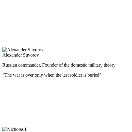
(Русский) Александр III отменил проект конституционной рефо
церковного благочестия, укрепление власти, защита националь
Правительственная политика способствовала дальнейшему раз
предпосылки для мощного экономического подъёма во второй по
Тринадцатилетнее царствование Александра III прошло мирно,
Alexander Suvorov
Russian commander, Founder of the domestic military theory
"The war is over only when the last soldier is buried".
(Русский) Великий русский полководец, генералиссимус – учас
Суворов — не только самый знаменитый военачальник в россий
Суворов А.В. был одновременно и мудрым военным наставник
Суворов считал, что солдата надо не только обучать, но и во
гордиться своей родиной. «Природа произвела Россию только о