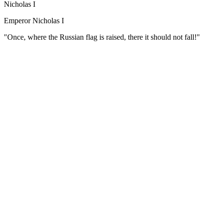
Nicholas I
Emperor Nicholas I
"Once, where the Russian flag is raised, there it should not fall!"
(Русский) Датой присяги перед войсками на Сенатской площади
тайных обществ, вошедшем в историю как восстание декабрист
План революционеров не был реализован, армия не поддержала
участников и сочувствующих отправились в ссылку. Царствован
История показала, что новый император был ярым приверженце
православие и народность. Главное, к чему стремился и чего д
При Николае I была построена первая железная дорога. Колея 
Началась реформа финансов, которая должна была ввести един
Все годы правления Николая I наполнены военными действиями 
русскими войсками Польского восстания. В 1833 году был под
получила право блокировать проход иностранных кораблей в Че
год – Россия активный участник подавления восстания в Венгр
Кульминацией царствования Николая I стала Крымская война. 
Франция. Вызывала опасение и политика Австрии, недружелю
В результате Россия потеряла влияние в Черном море, лишилас