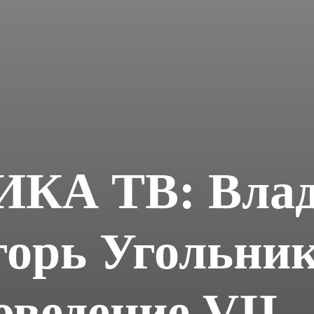
НИКА ТВ: Вла
орь Угольни
оведение VII