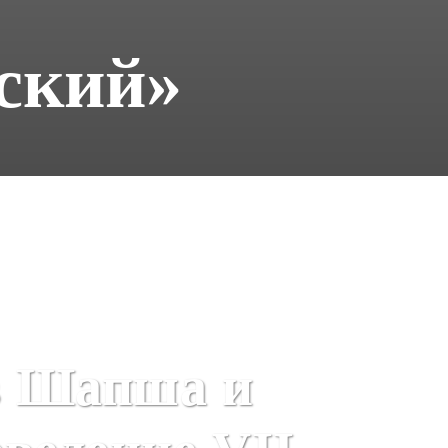
ский»
в Шапша и