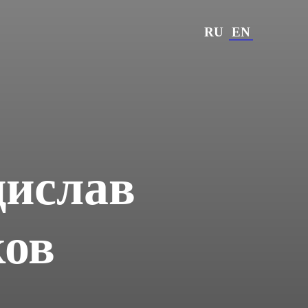
RU
EN
дислав
ков