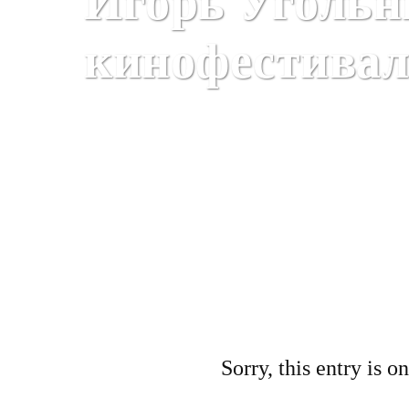
Игорь Угольн
кинофестивал
Все новости
Sorry, this entry is o