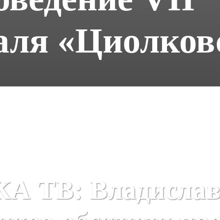
аля «Циолков
КА ТВ: Владисла