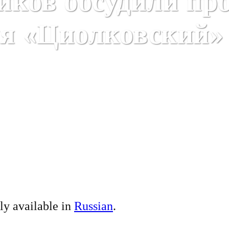
иков обсудили про
я «Циолковский»
nly available in
Russian
.