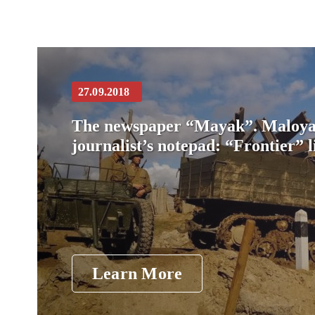
27.09.2018
The newspaper “Mayak”. Maloyar
journalist’s notepad: “Frontier” l
Learn More