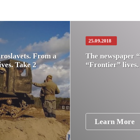
25.09.2018
oslavets. From a
The newspaper “
ives. Take 2
“Frontier” lives.
Learn More